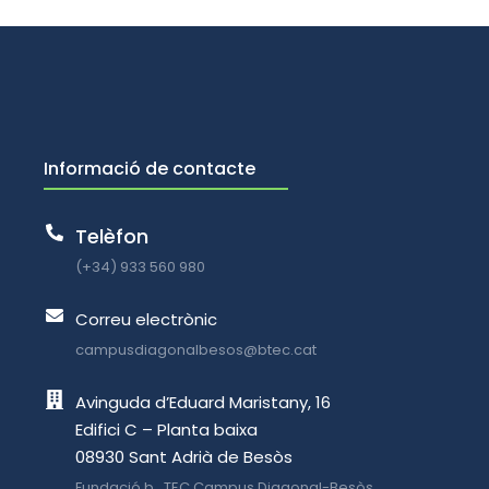
Informació de contacte
Telèfon
(+34) 933 560 980
Correu electrònic
campusdiagonalbesos@btec.cat
Avinguda d’Eduard Maristany, 16
Edifici C – Planta baixa
08930 Sant Adrià de Besòs
Fundació b_TEC Campus Diagonal-Besòs