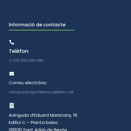
Informació de contacte
Telèfon
(+34) 933 560 980
Correu electrònic
campusdiagonalbesos@btec.cat
Avinguda d’Eduard Maristany, 16
Edifici C – Planta baixa
08930 Sant Adrià de Besòs